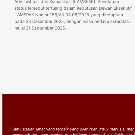
Administrasi, dan Komunikasi (LAMSPAK). Penetapan
status tersebut tertuang dalam Keputusan Dewan Eksekutif
LAMSPAK Nomor 158/AK.03.05/2025 yang ditetapkan
pada 23 Desember 2025, dengan masa berlaku akreditasi
mulai 21 September 2025…
“
Kamu adalah umat yang terbaik yang dilahirkan untuk manusia, men
mencegah dari yang munkar, dan beriman kepada Allah. Sekiranya Ahl