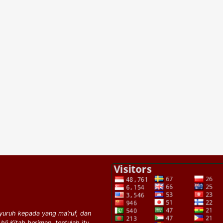
yuruh kepada yang ma’ruf, dan
i Kitab beriman, tentulah itu