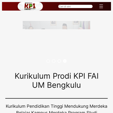
Lewati
C
a
ke
r
i
konten
Kurikulum Prodi KPI FAI
UM Bengkulu
Kurikulum Pendidikan Tinggi Mendukung Merdeka
Belajar Kampus Merdeka Program Studi